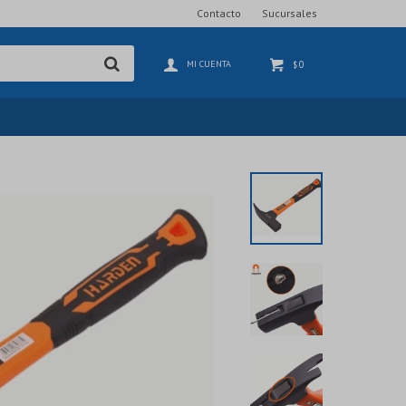
Contacto
Sucursales
0
$