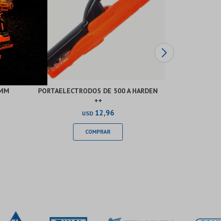
 MM
PORTAELECTRODOS DE 500 A HARDEN
RUEDA MAC
++
12,96
USD