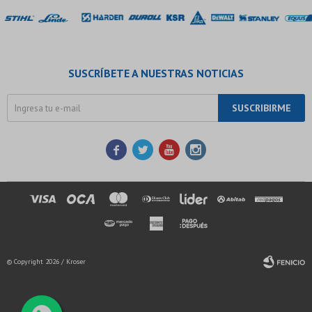
SUSCRÍBETE A NUESTRAS NOTICIAS
SUSCRIBIRME




© Copyright 2026 / Kroser