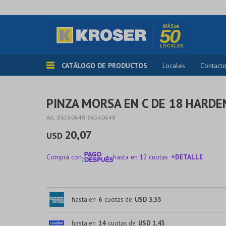
CATÁLOGO DE PRODUCTOS
Locales
Contact
PINZA MORSA EN C DE 18 HARDE
86560648-86560648
20,07
USD
Comprá con
hasta en 12 cuotas
+DETALLE
¡ME INTERESA!
hasta en
6
cuotas de
USD 3,35
hasta en
14
cuotas de
USD 1,43