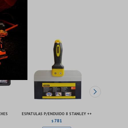
CHES
ESPATULAS P/ENDUIDO 8 STANLEY ++
MANGUERA 
781
$