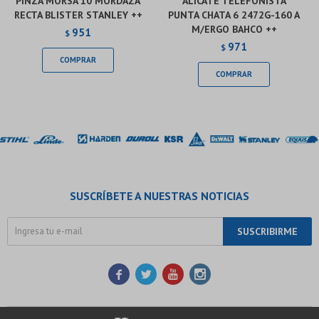
PINZA MORSA 10 MORDAZA
ALICATE TELEFONISTA
RECTA BLISTER STANLEY ++
PUNTA CHATA 6 2472G-160 A
M/ERGO BAHCO ++
951
$
971
$
SUSCRÍBETE A NUESTRAS NOTICIAS
SUSCRIBIRME



