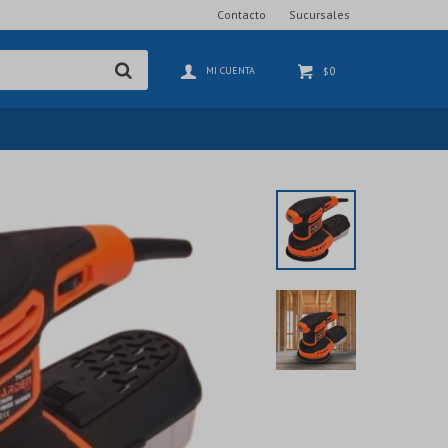
Contacto
Sucursales
0
$