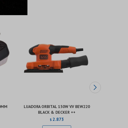
00MM
LIJADORA ORBITAL 150W V.V BEW220
LIJADORA 
BLACK & DECKER ++
200W PROF
2.873
$