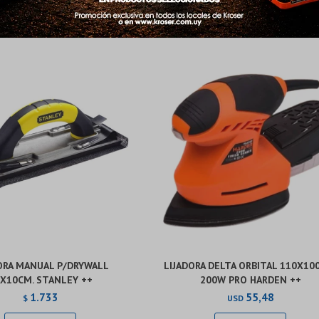
Día
Día
Mes
Mes
Año
Año
Productos que te pueden interesar
Continuar
Continuar
ORA MANUAL P/DRYWALL
LIJADORA DELTA ORBITAL 110X1
X10CM. STANLEY ++
200W PRO HARDEN ++
1.733
55,48
$
USD