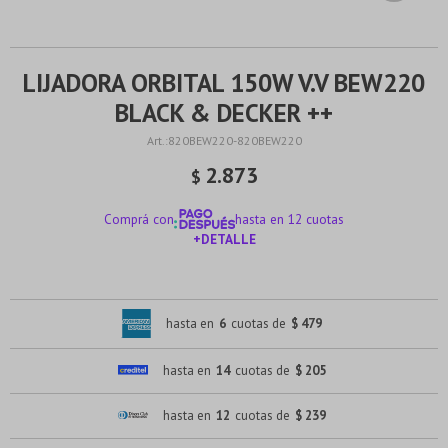
LIJADORA ORBITAL 150W V.V BEW220
BLACK & DECKER ++
820BEW220-820BEW220
2.873
$
Comprá con
hasta en 12 cuotas
+DETALLE
¡ME INTERESA!
hasta en
6
cuotas de
$ 479
hasta en
14
cuotas de
$ 205
hasta en
12
cuotas de
$ 239