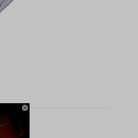

amaño: