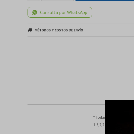
Consulta por WhatsApp
MÉTODOS Y COSTOS DE ENVÍO
* Todas las llaves está
1.5,2,2.5,3,4,5,6,8,10mm