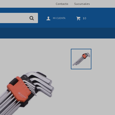
Contacto
Sucursales
0
$