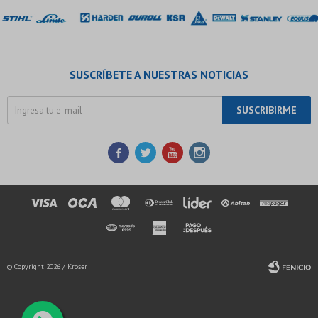
SUSCRÍBETE A NUESTRAS NOTICIAS
SUSCRIBIRME




© Copyright 2026 / Kroser