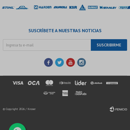
SUSCRÍBETE A NUESTRAS NOTICIAS
SUSCRIBIRME




© Copyright 2026 / Kroser