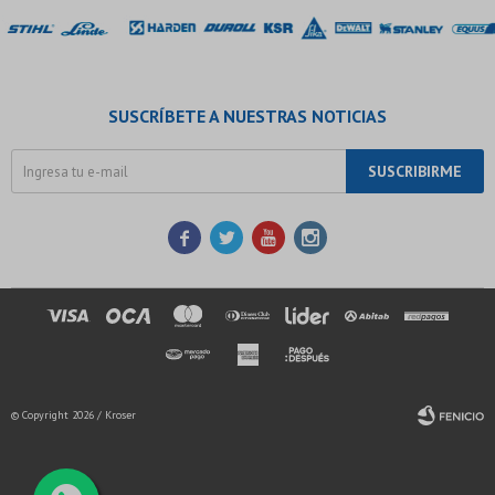
SUSCRÍBETE A NUESTRAS NOTICIAS
SUSCRIBIRME




© Copyright 2026 / Kroser