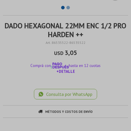
DADO HEXAGONAL 22MM ENC 1/2 PRO
HARDEN ++
86535522-86535522
3,05
USD
Comprá con
hasta en 12 cuotas
+DETALLE
¡ME INTERESA!
Consulta por WhatsApp
MÉTODOS Y COSTOS DE ENVÍO
¡Sumate a la forma más ágil de comprar!
¡Sumate a la forma más ágil de comprar!