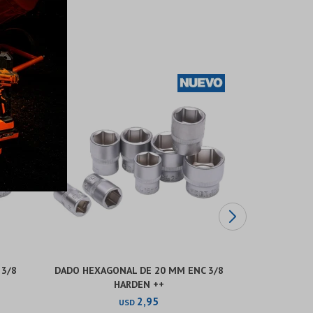
 3/8
DADO HEXAGONAL DE 20 MM ENC 3/8
DADO HEXA
HARDEN ++
2,95
USD