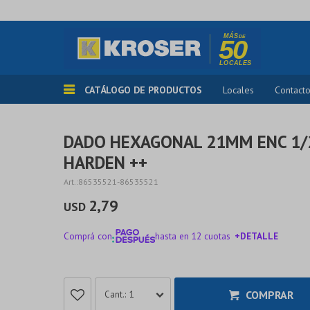
CATÁLOGO DE PRODUCTOS
Locales
Contact
DADO HEXAGONAL 21MM ENC 1/
HARDEN ++
86535521-86535521
2,79
USD
Comprá con
hasta en 12 cuotas
+DETALLE
¡ME INTERESA!
COMPRAR
1