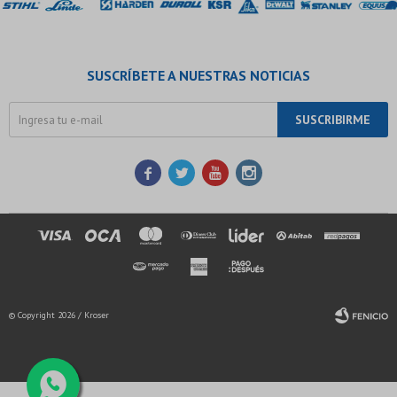
SUSCRÍBETE A NUESTRAS NOTICIAS
SUSCRIBIRME




© Copyright 2026 / Kroser