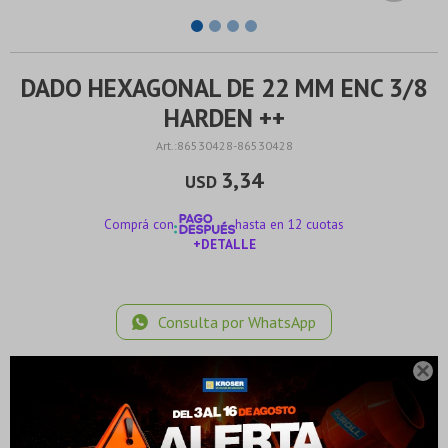
DADO HEXAGONAL DE 22 MM ENC 3/8
HARDEN ++
86530428-86530428
3,34
USD
Comprá con
hasta en 12 cuotas
+DETALLE
¡ME INTERESA!
Consulta por WhatsApp
¡Sumate a la forma más ágil de comprar!
¡Sumate a la forma más ágil de comprar!
Comprá en 3 cuotas sin recargo o hasta en 12
Comprá en 3 cuotas sin recargo o hasta en 12

MÉTODOS Y COSTOS DE ENVÍO
cuotas * ¡Solo con tu cédula!
cuotas * ¡Solo con tu cédula!
* sujeto aprobación crediticia.
* sujeto aprobación crediticia.
Verifica si estás calificado para comprar con Pago
Verifica si estás calificado para comprar con Pago
Comprá ahora y Pagá
Comprá ahora y Pagá