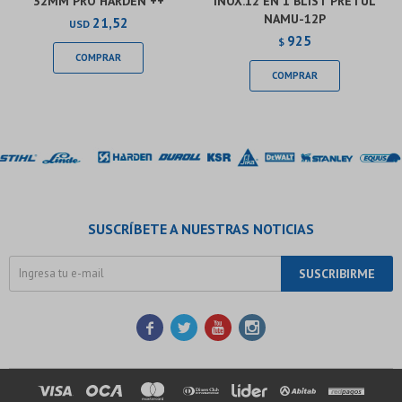
32MM PRO HARDEN ++
INOX.12 EN 1 BLIST PRETUL
NAMU-12P
21,52
USD
925
$
SUSCRÍBETE A NUESTRAS NOTICIAS
SUSCRIBIRME



