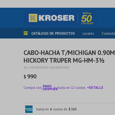
CATÁLOGO DE PRODUCTOS
Locales
Contact
CABO-HACHA T/MICHIGAN 0.9
HICKORY TRUPER MG-HM-3½
10240315015-10240315015
990
$
Comprá con
hasta en 12 cuotas
+DETALLE
¡ME INTERESA!
hasta en
6
cuotas de
$ 165