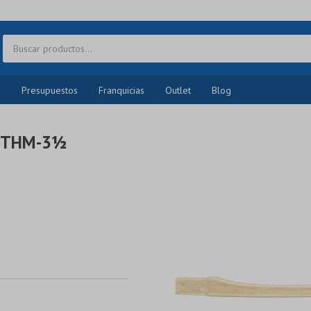
o
Presupuestos
Franquicias
Outlet
Blog
0MTHM-3½