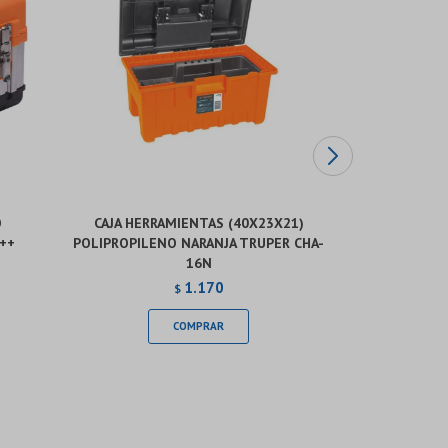
O
CAJA HERRAMIENTAS (40X23X21)
CAJA DE HE
++
POLIPROPILENO NARANJA TRUPER CHA-
MANGO P
16N
1.170
$