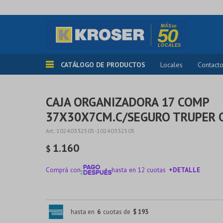
CATÁLOGO DE PRODUCTOS
Locales
Contact
CAJA ORGANIZADORA 17 COMP
37X30X7CM.C/SEGURO TRUPER 
10240332505-10240332505
1.160
$
Comprá con
hasta en 12 cuotas
+DETALLE
¡ME INTERESA!
hasta en
6
cuotas de
$ 193