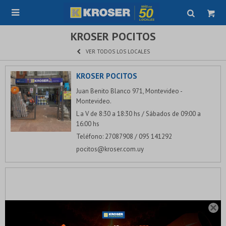

KROSER POCITOS
VER TODOS LOS LOCALES
KROSER POCITOS
Juan Benito Blanco 971, Montevideo -
Montevideo.
L a V de 8:30 a 18:30 hs / Sábados de 09:00 a
16:00 hs
Teléfono: 27087908 / 095 141292
pocitos@kroser.com.uy
¡Sumate a la forma más ágil de comprar!
Comprá en 3 cuotas sin recargo o hasta en 12

cuotas * ¡Solo con tu cédula!