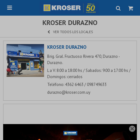

KROSER DURAZNO
VER TODOS LOS LOCALES
KROSER DURAZNO
Brig. Gral. Fructuoso Rivera 470, Durazno -
Durazno.
L a V: 8:00 a 18:00 hs / Sabados: 9:00 a 17:00 hs /
Domingos: cerrados
Teléfono: 4362 6463 / 098749633
durazno@kroser.com.uy
¡Sumate a la forma más ágil de comprar!
Comprá en 3 cuotas sin recargo o hasta en 12

cuotas * ¡Solo con tu cédula!