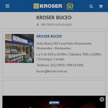

KROSER BUCEO
VER TODOS LOS LOCALES
KROSER BUCEO
Avda. Rivera 3655 esq Pedro Bustamante,
Montevideo - Montevideo.
L a V: de 8:30 a 18:30hs / Sábados: 9:00 a 16:00hs
/ Domingos: Cerrado
Teléfono: 2622 0920 / 094 924 881
buceo@kroser.com.uy
¡Sumate a la forma más ágil de comprar!
Comprá en 3 cuotas sin recargo o hasta en 12

cuotas * ¡Solo con tu cédula!