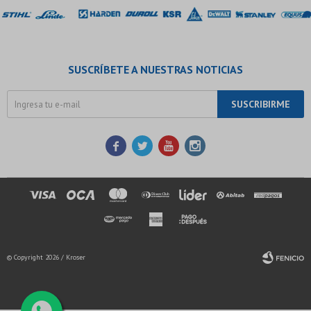
SUSCRÍBETE A NUESTRAS NOTICIAS
SUSCRIBIRME




© Copyright 2026 / Kroser