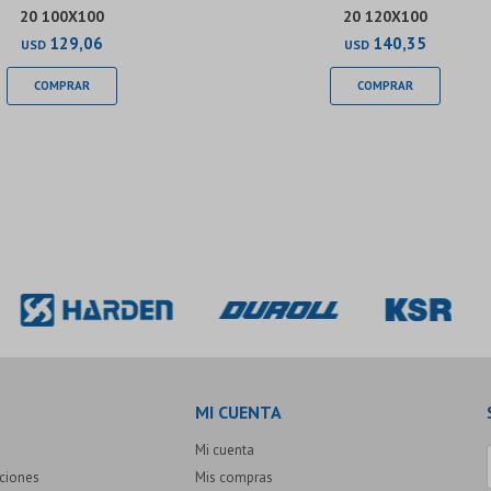
20 100X100
20 120X100
129,06
140,35
USD
USD
MI CUENTA
Mi cuenta
uciones
Mis compras