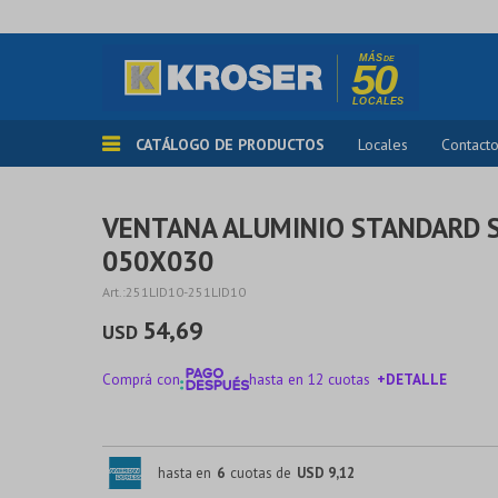
CATÁLOGO DE PRODUCTOS
Locales
Contact
VENTANA ALUMINIO STANDARD S
050X030
251LID10-251LID10
54,69
USD
Comprá con
hasta en 12 cuotas
+DETALLE
¡ME INTERESA!
hasta en
6
cuotas de
USD 9,12