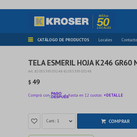
CATÁLOGO DE PRODUCTOS
Locales
Contact
TELA ESMERIL HOJA K246 GR60
8205539503248-8205539503248
49
$
Comprá con
hasta en 12 cuotas
+DETALLE
¡ME INTERESA!
COMPRAR
1