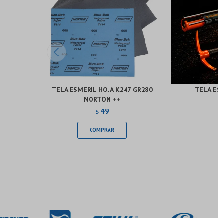
TELA ESMERIL HOJA K247 GR280
TELA E
NORTON ++
49
$