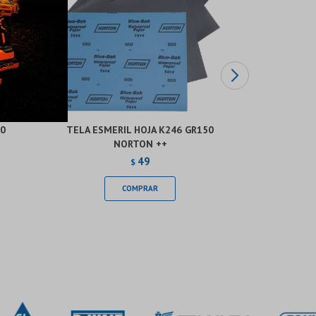
20
TELA ESMERIL HOJA K246 GR150
TELA ES
NORTON ++
49
$