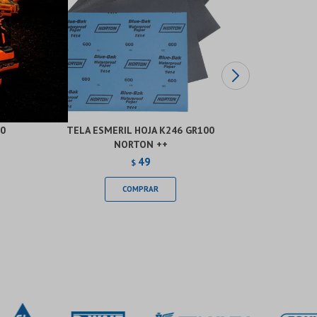
50
TELA ESMERIL HOJA K246 GR100
TELA ES
NORTON ++
49
$