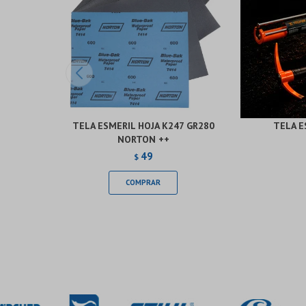
TELA ESMERIL HOJA K247 GR280
TELA E
NORTON ++
49
$