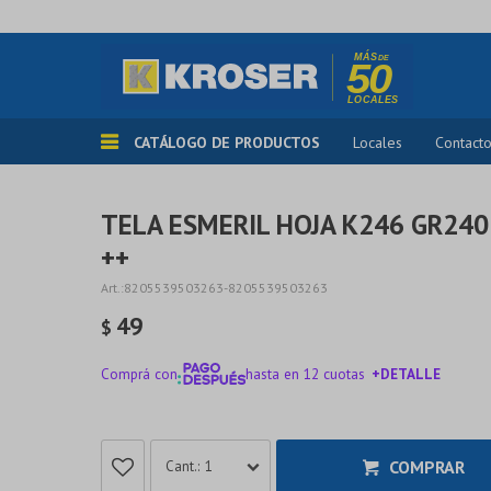
CATÁLOGO DE PRODUCTOS
Locales
Contact
TELA ESMERIL HOJA K246 GR24
++
8205539503263-8205539503263
49
$
Comprá con
hasta en 12 cuotas
+DETALLE
¡ME INTERESA!
COMPRAR
1