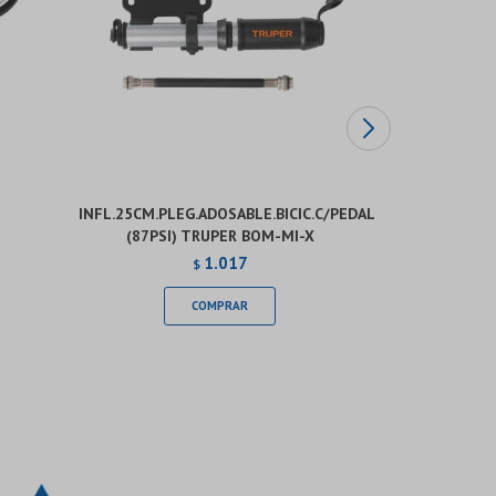
INFL.25CM.PLEG.ADOSABLE.BICIC.C/PEDAL
MECHA M
(87PSI) TRUPER BOM-MI-X
1.017
$