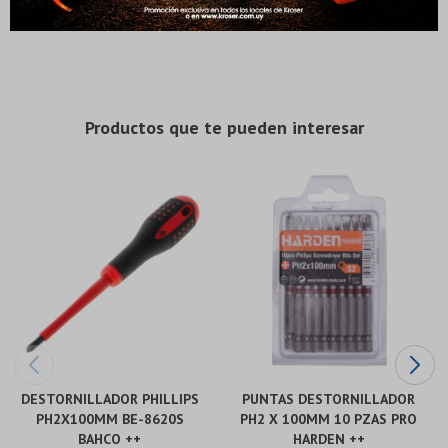
Acabado satinado Embalaje: estuche de plástico
* sujeto a aprobación crediticia. El monto disponible
* sujeto a aprobación crediticia. El monto disponible
puede variar por comercio
puede variar por comercio
Día
Día
Mes
Mes
Año
Año
Continuar
Continuar
Productos que te pueden interesar
DESTORNILLADOR PHILLIPS
PUNTAS DESTORNILLADOR
PH2X100MM BE-8620S
PH2 X 100MM 10 PZAS PRO
BAHCO ++
HARDEN ++