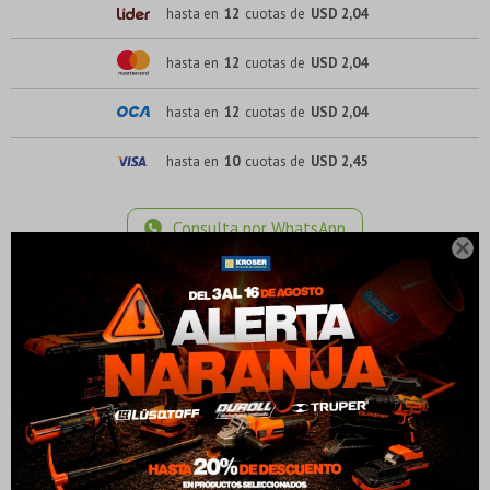
hasta en
12
cuotas de
USD 2,04
hasta en
12
cuotas de
USD 2,04
hasta en
12
cuotas de
USD 2,04
hasta en
10
cuotas de
USD 2,45
¡Sumate a la forma más ágil de comprar!
¡Sumate a la forma más ágil de comprar!
Consulta por WhatsApp
Comprá en 3 cuotas sin recargo o hasta en 12
Comprá en 3 cuotas sin recargo o hasta en 12

cuotas * ¡Solo con tu cédula!
cuotas * ¡Solo con tu cédula!
* sujeto aprobación crediticia.
* sujeto aprobación crediticia.
MÉTODOS Y COSTOS DE ENVÍO
Verifica si estás calificado para comprar con Pago
Verifica si estás calificado para comprar con Pago
Comprá ahora y Pagá
Comprá ahora y Pagá
Después:
Después:
Después, hasta en 12
Después, hasta en 12
Estás calificado para comprar usando Pago Después.
Estás calificado para comprar usando Pago Después.
Cédula de identidad
Cédula de identidad
cuotas y sin tocar tu
cuotas y sin tocar tu
Ups!
Ups!
Descripción
tarjeta de crédito
tarjeta de crédito
¡Algo salió mal!
¡Algo salió mal!
¡Tenés hasta
¡Tenés hasta
para comprar en las cuotas que
para comprar en las cuotas que
Parece que no tenes oferta, lamentamos el
Parece que no tenes oferta, lamentamos el
Celular
Celular
prefieras!
prefieras!
inconveniente, por cualquier duda contactanos
inconveniente, por cualquier duda contactanos
Por favor intenta nuevamente mas tarde.
Por favor intenta nuevamente mas tarde.
en
en
preguntas@pagodespues.com.uy
preguntas@pagodespues.com.uy
Elegí tus productos preferidos
Elegí tus productos preferidos
Tipo Philips Acero industrial S2 Endurecido y revenido Dureza: Hrc58-62
Elegís Pago Después como metodo de pago
Elegís Pago Después como metodo de pago
Fecha de nacimiento
Fecha de nacimiento