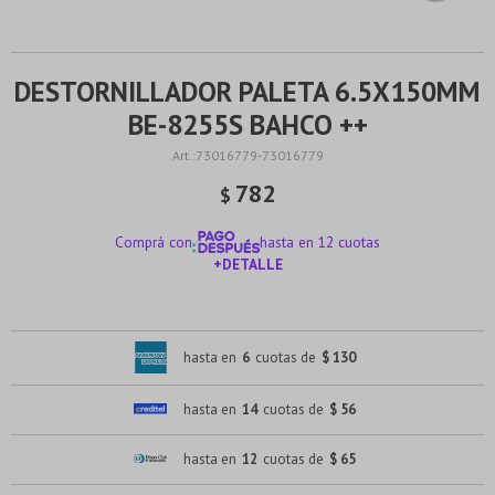
DESTORNILLADOR PALETA 6.5X150MM
BE-8255S BAHCO ++
73016779-73016779
782
$
Comprá con
hasta en 12 cuotas
+DETALLE
¡ME INTERESA!
hasta en
6
cuotas de
$ 130
hasta en
14
cuotas de
$ 56
hasta en
12
cuotas de
$ 65