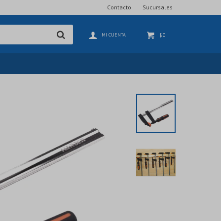
Contacto
Sucursales
0
$