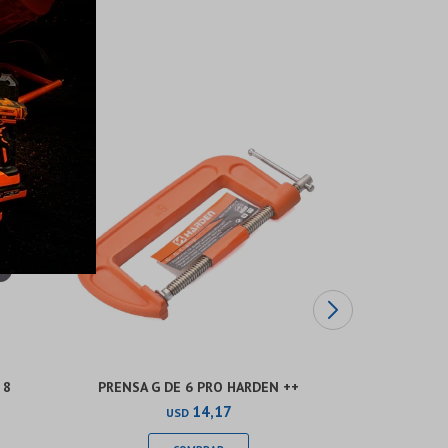
 8
PRENSA G DE 6 PRO HARDEN ++
MORSA MINI
14,17
USD