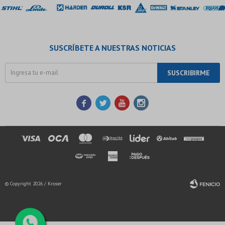
SUSCRÍBETE A NUESTRAS NOTICIAS
SUSCRIBIRME




© Copyright 2026 / Kroser