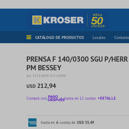
CATÁLOGO DE PRODUCTOS
Locales
Contact
PRENSA F 140/0300 SGU P/HERR
PM BESSEY
37210099-37210099
212,94
USD
Comprá con
hasta en 12 cuotas
+DETALLE
¡ME INTERESA!
hasta en
6
cuotas de
USD 35,49