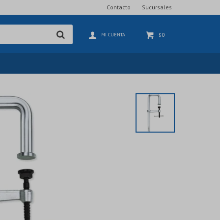
Contacto
Sucursales
0
$