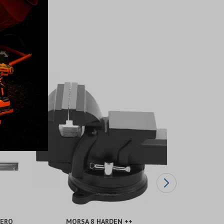
CERO
MORSA 8 HARDEN ++
MORSA C