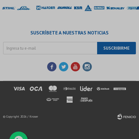
SUSCRÍBETE A NUESTRAS NOTICIAS
SUSCRIBIRME




© Copyright 2026 / Kroser