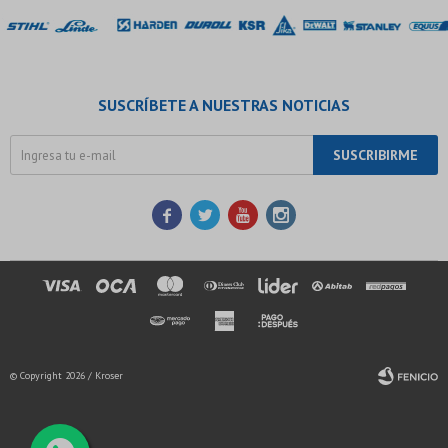
SUSCRÍBETE A NUESTRAS NOTICIAS
SUSCRIBIRME




© Copyright 2026 / Kroser