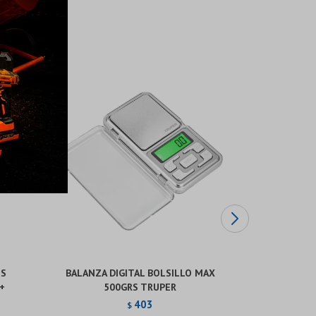
US
BALANZA DIGITAL BOLSILLO MAX
ESCUADRA 
+
500GRS TRUPER
403
$