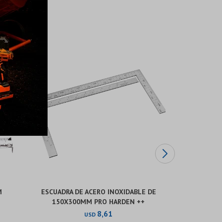
M
ESCUADRA DE ACERO INOXIDABLE DE
ESCUADRA 
150X300MM PRO HARDEN ++
8,61
USD