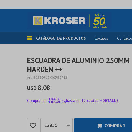
CATÁLOGO DE PRODUCTOS
Locales
Contact
ESCUADRA DE ALUMINIO 250MM
HARDEN ++
86580712-86580712
8,08
USD
Comprá con
hasta en 12 cuotas
+DETALLE
¡ME INTERESA!
COMPRAR
1