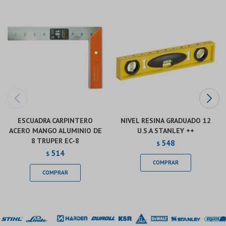
Continuar
Continuar
ESCUADRA CARPINTERO
NIVEL RESINA GRADUADO 12
ACERO MANGO ALUMINIO DE
U.S.A STANLEY ++
8 TRUPER EC-8
548
$
514
$