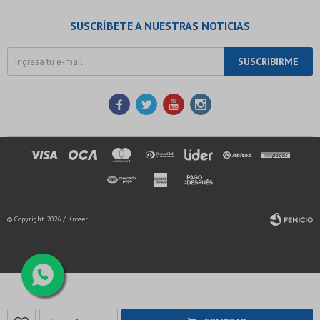
SUSCRÍBETE A NUESTRAS NOTICIAS
SUSCRIBIRME




© Copyright 2026 / Kroser
Fenicio