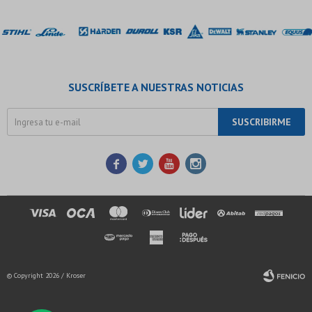
SUSCRÍBETE A NUESTRAS NOTICIAS
SUSCRIBIRME




© Copyright 2026 / Kroser