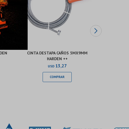
RDEN
CINTA DESTAPA CAÑOS 5MX9MM
UÑA 20
HARDEN ++
13,27
USD