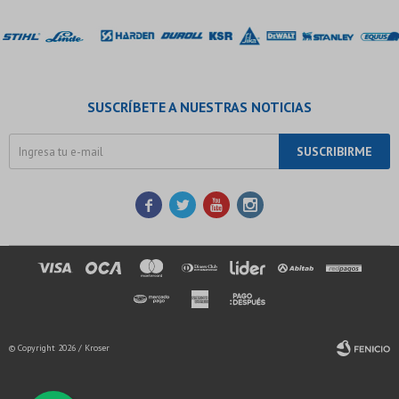
SUSCRÍBETE A NUESTRAS NOTICIAS
SUSCRIBIRME




© Copyright 2026 / Kroser