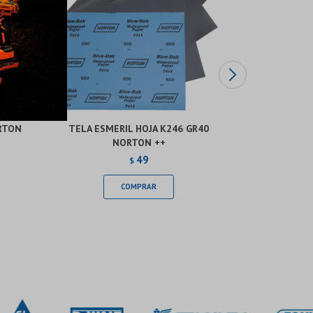
ORTON
TELA ESMERIL HOJA K246 GR40
TELA ES
NORTON ++
49
$