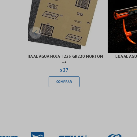
LIJA AL AGUA HOJA T223 GR220 NORTON
LIJA AL A
++
27
$