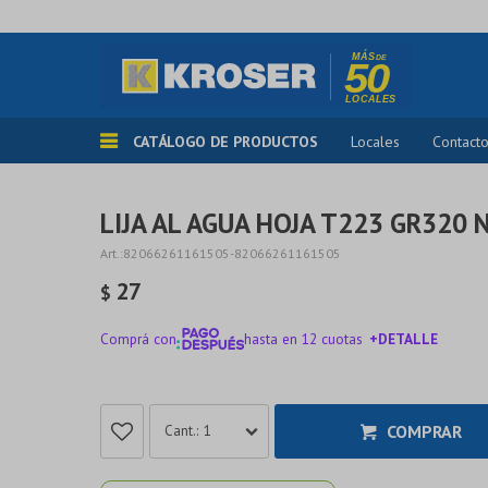
CATÁLOGO DE PRODUCTOS
Locales
Contact
LIJA AL AGUA HOJA T223 GR320
82066261161505-82066261161505
27
$
Comprá con
hasta en 12 cuotas
+DETALLE
¡ME INTERESA!
COMPRAR
1