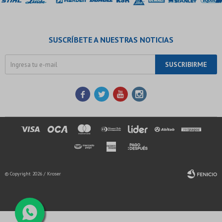
SUSCRÍBETE A NUESTRAS NOTICIAS
SUSCRIBIRME




© Copyright 2026 / Kroser