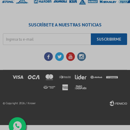
SUSCRÍBETE A NUESTRAS NOTICIAS
SUSCRIBIRME




© Copyright 2026 / Kroser