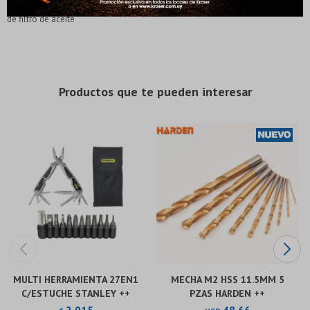
* 3 piezas de llave combinada 27,30,32 MM * 1 raspador de 50 MM * 1 llave
* sujeto a aprobación crediticia. El monto disponible
* sujeto a aprobación crediticia. El monto disponible
de filtro de aceite
puede variar por comercio
puede variar por comercio
Día
Día
Mes
Mes
Año
Año
Continuar
Continuar
Productos que te pueden interesar
MULTI HERRAMIENTA 27EN1
MECHA M2 HSS 11.5MM 5
C/ESTUCHE STANLEY ++
PZAS HARDEN ++