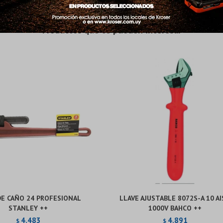
puede variar por comercio
puede variar por comercio
Día
Día
Mes
Mes
Año
Año
Productos que te pueden interesar
Continuar
Continuar
DE CAÑO 24 PROFESIONAL
LLAVE AJUSTABLE 8072S-A 10 AI
STANLEY ++
1000V BAHCO ++
4.483
4.891
$
$