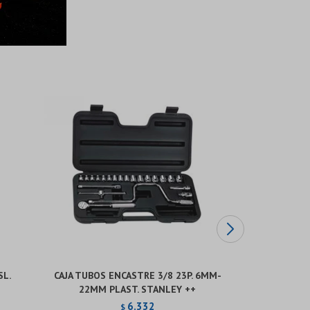
SL.
CAJA TUBOS ENCASTRE 3/8 23P. 6MM-
CAJA TUBOS
22MM PLAST. STANLEY ++
30MM 
6.332
$