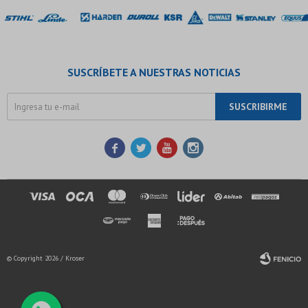
SUSCRÍBETE A NUESTRAS NOTICIAS
SUSCRIBIRME




© Copyright 2026 / Kroser