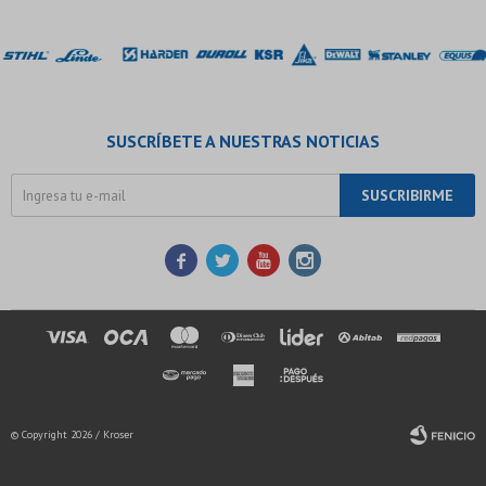
SUSCRÍBETE A NUESTRAS NOTICIAS
SUSCRIBIRME




© Copyright 2026 / Kroser