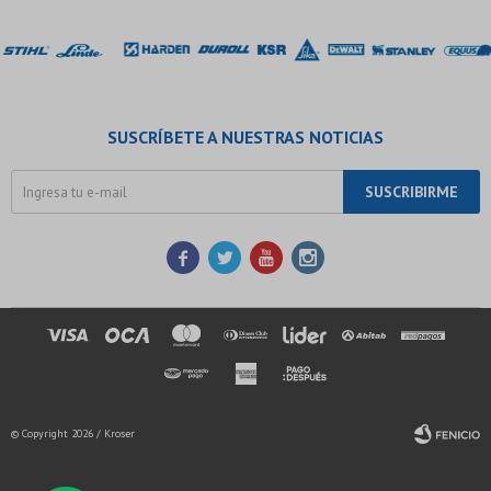
SUSCRÍBETE A NUESTRAS NOTICIAS
SUSCRIBIRME




© Copyright 2026 / Kroser