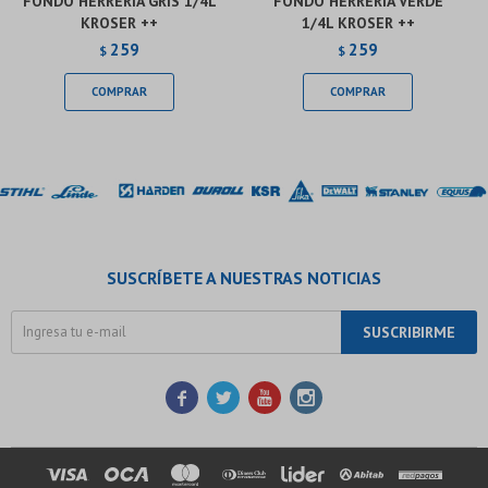
FONDO HERRERIA GRIS 1/4L
FONDO HERRERIA VERDE
KROSER ++
1/4L KROSER ++
259
259
$
$
SUSCRÍBETE A NUESTRAS NOTICIAS
SUSCRIBIRME



