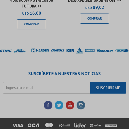
400/800W FUT-EC0806
DESARMABLE URUENERGY ++
FUTURA ++
89,02
USD
16,00
USD
SUSCRÍBETE A NUESTRAS NOTICIAS
SUSCRIBIRME



